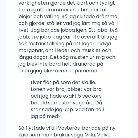
verkligheten gjorde det klart och tydligt
för mig att drömmar inte betalar för
blöjor och välling. Så jag slutade drömma
och gjorde istället vad jag lärt mig så väl i
livet. Jag började jobba igen. Ett jobb, två
jobb, tre jobb. Jag var lite överallt tills jag
fick fastanställning på ett lager. Tidiga
morgonar, ont i leder och muskler och
långa dagar. Det sög musten ur mig och
jag blev inte bara helt dränerad på
energi jag blev även deprimerad.
Livet flöt på som det skulle.
Lönen var bra, jobbet var bra
och jag hade exakt 5 veckors
betald semester varje år… Då
stannade jag upp. Vad fan höll
jag på med?
Så flyttade vi till Västerås. började på ny
kula som man brukar säga. Villa, Volvo,