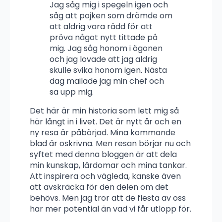
Jag såg mig i spegeln igen och
såg att pojken som drömde om
att aldrig vara rädd för att
pröva något nytt tittade på
mig. Jag såg honom i ögonen
och jag lovade att jag aldrig
skulle svika honom igen. Nästa
dag mailade jag min chef och
sa upp mig.
Det här är min historia som lett mig så
här långt in i livet. Det är nytt år och en
ny resa är påbörjad. Mina kommande
blad är oskrivna. Men resan börjar nu och
syftet med denna bloggen är att dela
min kunskap, lärdomar och mina tankar.
Att inspirera och vägleda, kanske även
att avskräcka för den delen om det
behövs. Men jag tror att de flesta av oss
har mer potential än vad vi får utlopp för.