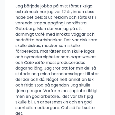
Jag började jobba på mitt först riktiga
extraknäck när jag var 12 år, innan dess
hade det delats ut reklam och sålts GT i
varenda trappuppgång i nordöstra
Göteborg. Men där var jag på ett
dammigt Café med inrökta väggar och
nednötta bordsbrickor. Det var disk som
skulle diskas, mackor som skulle
förberedas, maträtter som skulle lagas
och nymodernigheter som
cappuccino
och
Cafe latte
massproducerades
dagarna lång. Jag tror att för min del så
slutade nog mina barndomsdagar till stor
del där och då. Något helt annat än lek
och fritid stod på agendan, Jag skulle
tjäna pengar. Varför minns jag inte riktigt
men en god arbetare… det var DET jag
skulle bli. En arbetsmaskin och en god
samhällsmedborgare. Och så fortsatte
det.