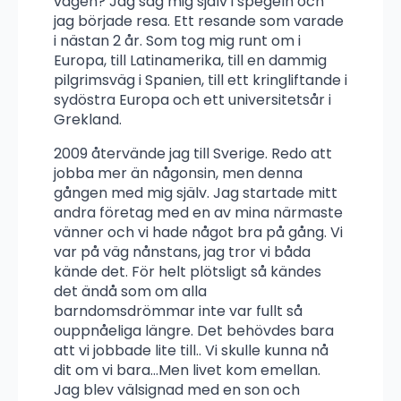
vägen? Jag såg mig själv i spegeln och
jag började resa. Ett resande som varade
i nästan 2 år. Som tog mig runt om i
Europa, till Latinamerika, till en dammig
pilgrimsväg i Spanien, till ett kringliftande i
sydöstra Europa och ett universitetsår i
Grekland.
2009 återvände jag till Sverige. Redo att
jobba mer än någonsin, men denna
gången med mig själv. Jag startade mitt
andra företag med en av mina närmaste
vänner och vi hade något bra på gång. Vi
var på väg nånstans, jag tror vi båda
kände det. För helt plötsligt så kändes
det ändå som om alla
barndomsdrömmar inte var fullt så
ouppnåeliga längre. Det behövdes bara
att vi jobbade lite till.. Vi skulle kunna nå
dit om vi bara…Men livet kom emellan.
Jag blev välsignad med en son och