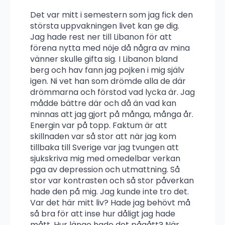
Det var mitt i semestern som jag fick den
största uppvakningen livet kan ge dig.
Jag hade rest ner till Libanon för att
förena nytta med nöje då några av mina
vänner skulle gifta sig. I Libanon bland
berg och hav fann jag pojken i mig själv
igen. Ni vet han som drömde alla de där
drömmarna och förstod vad lycka är. Jag
mådde bättre där och då än vad kan
minnas att jag gjort på många, många år.
Energin var på topp. Faktum är att
skillnaden var så stor att när jag kom
tillbaka till Sverige var jag tvungen att
sjukskriva mig med omedelbar verkan
pga av depression och utmattning. Så
stor var kontrasten och så stor påverkan
hade den på mig. Jag kunde inte tro det.
Var det här mitt liv? Hade jag behövt må
så bra för att inse hur dåligt jag hade
mått. Hur länge hade det pågått? När