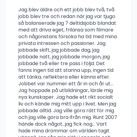
Jag blev äldre och ett jobb blev två, två
jobb blev tre och redan när jag var tjugo
så balanserade jag 7 deltidsjobb blandat
med att driva eget, frilansa som filmare
och någonstans försöka ha tid med mina
privata intressen och passioner. Jag
jobbade skift, jag jobbade dag, jag
jobbade natt, jag jobbade morgon, jag
jobbade två eller tre pass i följd. Det
fanns ingen tid att stanna upp, ingen tid
att tänka, reflektera eller känna efter.
Jobbet var nummer ett år in och år ut…
Jag hoppade på utbildningar, lärde mig
nya kunskaper. Jag hade ett rikt socialt
liv och kände mig mitt upp i livet. Men jag
jobbade alltid. Jag ville göra rätt för mig
och jag ville göra bra ifrån mig. Runt 2007
hände dock något…jag fick nog… Vart
hade mina drömmar om världen tagit