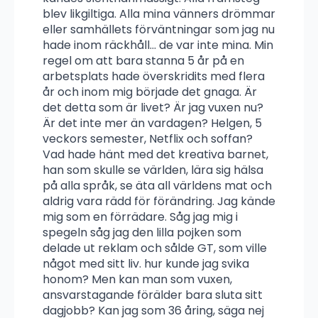
blev likgiltiga. Alla mina vänners drömmar
eller samhällets förväntningar som jag nu
hade inom räckhåll… de var inte mina. Min
regel om att bara stanna 5 år på en
arbetsplats hade överskridits med flera
år och inom mig började det gnaga. Är
det detta som är livet? Är jag vuxen nu?
Är det inte mer än vardagen? Helgen, 5
veckors semester, Netflix och soffan?
Vad hade hänt med det kreativa barnet,
han som skulle se världen, lära sig hälsa
på alla språk, se äta all världens mat och
aldrig vara rädd för förändring. Jag kände
mig som en förrädare. Såg jag mig i
spegeln såg jag den lilla pojken som
delade ut reklam och sålde GT, som ville
något med sitt liv. hur kunde jag svika
honom? Men kan man som vuxen,
ansvarstagande förälder bara sluta sitt
dagjobb? Kan jag som 36 åring, säga nej