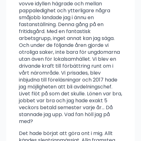
vovve idyllen hägrade och mellan
pappaledighet och ytterligare några
småjobb landade jag i ännu en
fastanställning. Denna gång på en
fritidsgård. Med en fantastisk
arbetsgrupp, inget annat kan jag säga.
Och under de följande åren gjorde vi
otroliga saker, inte bara för ungdomarna
utan även för lokalsamhället. Vi blev en
drivande kraft till förbättring runt om i
vårt närområde. Vi prisades, blev
inbjudna till föreläsningar och 2017 hade
jag möjligheten att bli avdelningschef.
Livet flöt på som det skulle. Lönen var bra,
jobbet var bra och jag hade exakt 5
veckors betald semester varje år… Då
stannade jag upp. Vad fan höll jag på
med?
Det hade börjat att göra ont i mig. Allt
kändes slentrianmässigt. Alla framsteg