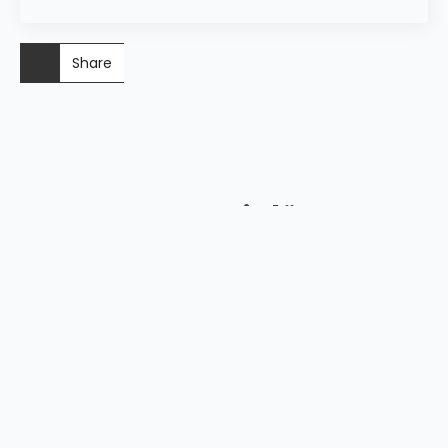
Share
Senaste inlägg
Klicka på någon av de nedanstående inläggen för
att läsa dem