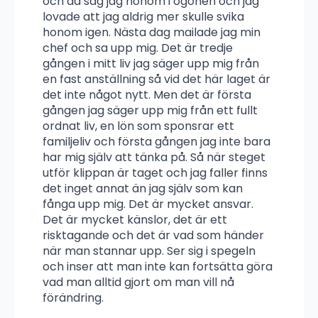
och då såg jag honom i ögonen och jag
lovade att jag aldrig mer skulle svika
honom igen. Nästa dag mailade jag min
chef och sa upp mig. Det är tredje
gången i mitt liv jag säger upp mig från
en fast anställning så vid det här laget är
det inte något nytt. Men det är första
gången jag säger upp mig från ett fullt
ordnat liv, en lön som sponsrar ett
familjeliv och första gången jag inte bara
har mig själv att tänka på. Så när steget
utför klippan är taget och jag faller finns
det inget annat än jag själv som kan
fånga upp mig. Det är mycket ansvar.
Det är mycket känslor, det är ett
risktagande och det är vad som händer
när man stannar upp. Ser sig i spegeln
och inser att man inte kan fortsätta göra
vad man alltid gjort om man vill nå
förändring.